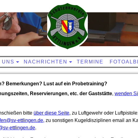
 UNS
NACHRICHTEN
TERMINE
FOTOALB
n? Bemerkungen? Lust auf ein Probetraining?
nungszeiten, Reservierungen, etc. der Gaststätte
,
wenden Sie
schießen bitte
über diese Seite
, zu Luftgewehr oder Luftpistol
fen@sv-ettlingen.de,
zu sonstigen Kugeldisziplinen email an Ka
sv-ettlingen.de
.