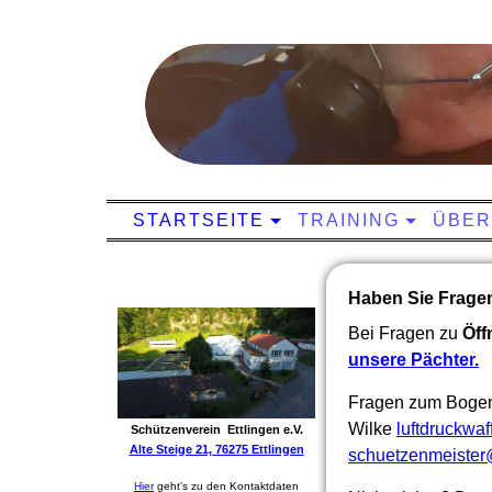
STARTSEITE
TRAINING
ÜBER
Haben Sie Frage
Bei Fragen zu
Öff
unsere Pächter.
Fragen zum Bogen
Wilke
luftdruckwaf
Schützenverein Ettlingen e.V.
Alte Steige 21, 76275 Ettlingen
schuetzenmeister@
Hier
geht's zu den Kontaktdaten