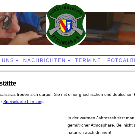
 UNS
NACHRICHTEN
TERMINE
FOTOALB
tätte
alistiras freuen sich darauf, Sie mit einer griechischen und deutsche
ur
Speisekarte hier lang
.
In der warmen Jahreszeit sitzt man 
gemütlicher Atmosphäre. Bei nicht
natürlich auch drinnen!