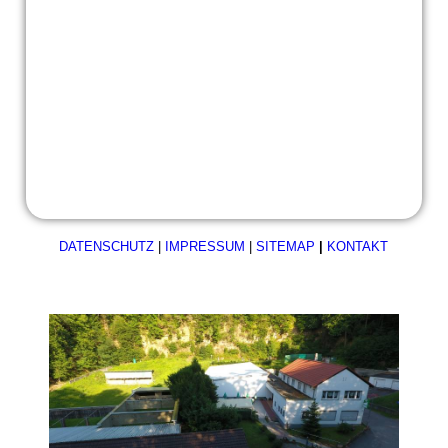
b4cfc696-3989-455c-a7fc-d19c2438ee63
DATENSCHUTZ
|
IMPRESSUM
|
SITEMAP
|
KONTAKT