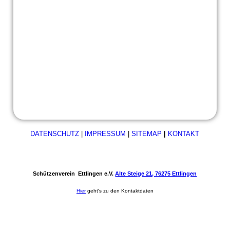
20220424_101715
20220424_105050
20220424_105118
DATENSCHUTZ
|
IMPRESSUM
|
SITEMAP
|
KONTAKT
Schützenverein Ettlingen e.V.
Alte Steige 21, 76275 Ettlingen
Hier
geht's zu den Kontaktdaten